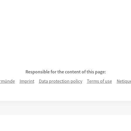
.
Responsible for the content of this page:
rmünde
Imprint
Data protection policy
Terms of use
Netiqu