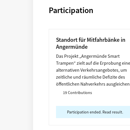
Participation
Standort für Mitfahrbänke in
Angermünde
Das Projekt „Angermünde Smart
Trampen“ zielt auf die Erprobung ein
alternativen Verkehrsangebotes, um
zeitliche und räumliche Defizite des
öffentlichen Nahverkehrs ausgleichen
zu können. Hierzu sollen an für die
19 Contributions
Mobilität strategisch wichtigen Orten 
genannte „Mitfahrbänke“ entstehen,
die entweder analog oder per der App
Participation ended. Read result.
genutzt werden können. Die Idee daz
leitet sich aus dem im Dezember 2019