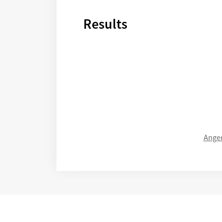
beschlossenen INSEK Angermünde ab
Results
Ange