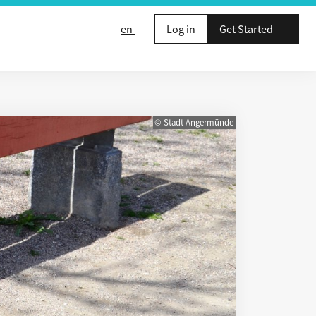
en
Log in
Get Started
© Stadt Angermünde